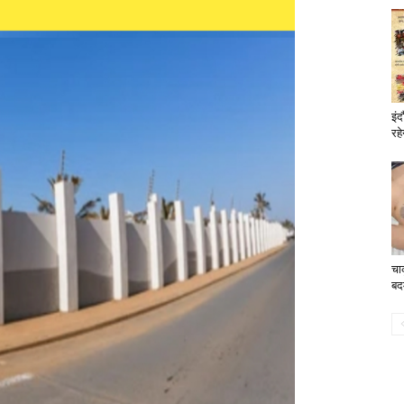
इं
रह
चा
बद