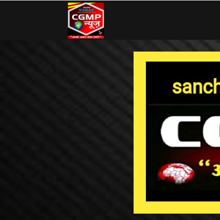
CG
MP
News