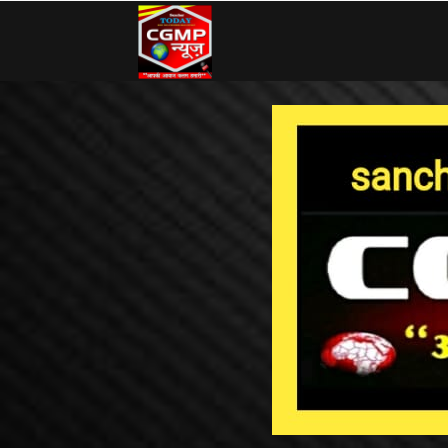
CG
MP
News