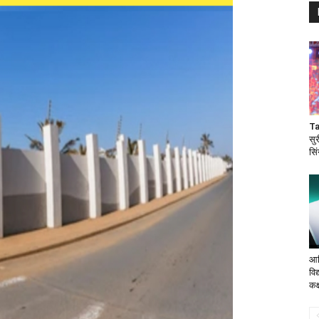
Ta
सु
सि
आद
विद
कक्