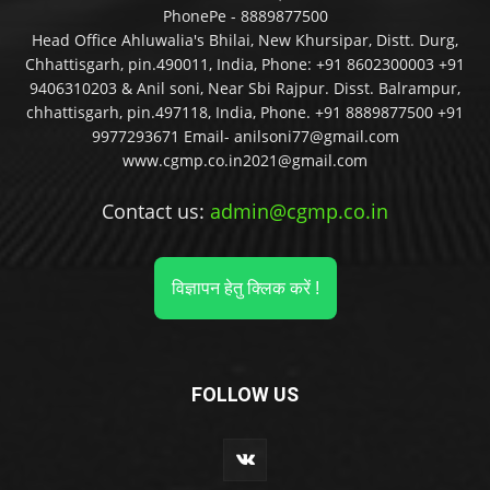
PhonePe - 8889877500
Head Office Ahluwalia's Bhilai, New Khursipar, Distt. Durg,
Chhattisgarh, pin.490011, India, Phone: +91 8602300003 +91
9406310203 & Anil soni, Near Sbi Rajpur. Disst. Balrampur,
chhattisgarh, pin.497118, India, Phone. +91 8889877500 +91
9977293671 Email- anilsoni77@gmail.com
www.cgmp.co.in2021@gmail.com
Contact us:
admin@cgmp.co.in
विज्ञापन हेतु क्लिक करें !
FOLLOW US