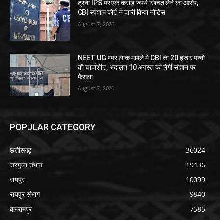
ट्रेनी IPS पर एक करोड़ रुपये रिश्वत लेने का आरोप,
CBI स्पेशल कोर्ट ने जारी किया नोटिस
August 7, 2026
NEET UG पेपर लीक मामले में CBI की 20 हजार पन्नों
की चार्जशीट, अदालत 10 अगस्त को लेगी संज्ञान पर
फैसला
August 7, 2026
POPULAR CATEGORY
छत्तीसगढ़
36024
सरगुजा संभाग
19436
रायपुर
10099
रायपुर संभाग
9840
बलरामपुर
7585