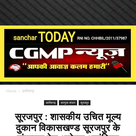
Home
छत्तीसगढ़
छत्तीसगढ़
सरगुजा संभाग
सूरजपुर
सूरजपुर : शासकीय उचित मूल्य
दुकान विकासखण्ड सूरजपुर के