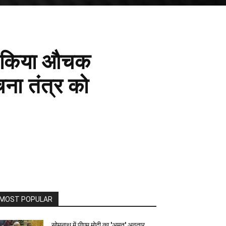
का किया औचक
ूचना तंत्र को
MOST POPULAR
सोमनाथ में पीएम मोदी का 'अमृत' अवतार…