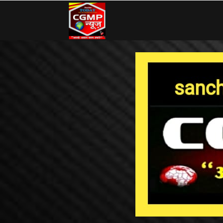
CG
MP
News