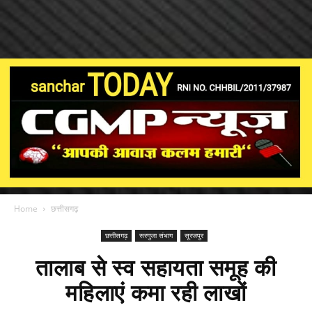
Home
छत्तीसगढ़
छत्तीसगढ़
सरगुजा संभाग
सूरजपुर
तालाब से स्व सहायता समूह की
महिलाएं कमा रही लाखों