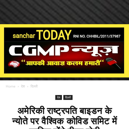
Home
देश
दिल्ली
देश
दिल्ली
अमेरिकी राष्ट्रपति बाइडन के
न्योते पर वैश्विक कोविड समिट में