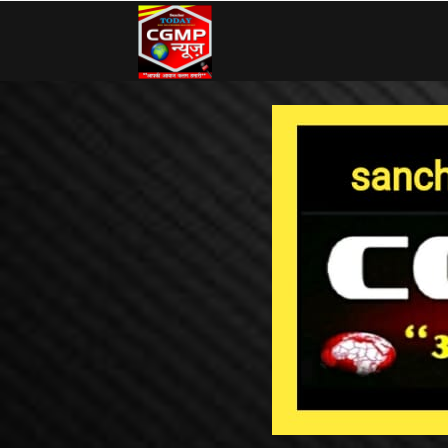
CG
MP
News