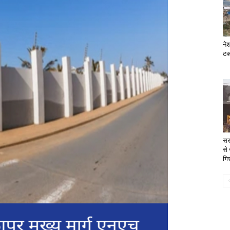
ने
टक्
सर
से 
गिर