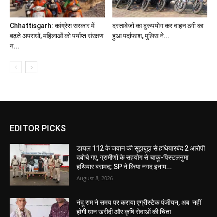
Chhattisgarh: कांग्रेस सरकार में
दस्तावेजों का दुरुपयोग कर वाहन ठगी का
बढ़ते अपराधों, महिलाओं को पर्याप्त संरक्षण
हुआ पर्दाफाश, पुलिस ने...
न...
EDITOR PICKS
डायल 112 के जवान की सूझबूझ से हथियारबंद 2 आरोपी
दबोचे गए, ग्रामीणों के सहयोग से चाकू-पिस्टलनुमा
हथियार बरामद; SP ने किया नगद इनाम...
August 8, 2026
नंदू राम ने समय पर कराया एग्रीस्टैक पंजीयन, अब नहीं
होगी धान खरीदी और कृषि सेवाओं की चिंता