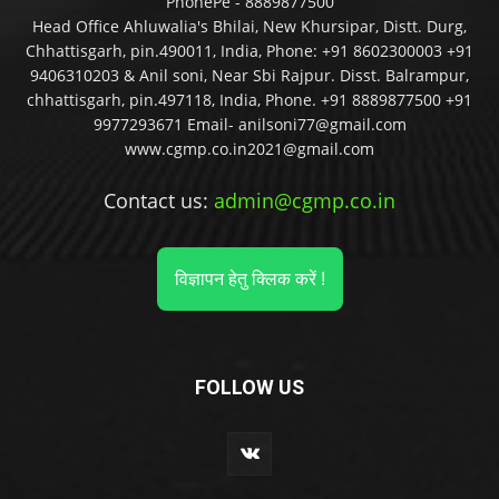
PhonePe - 8889877500
Head Office Ahluwalia's Bhilai, New Khursipar, Distt. Durg,
Chhattisgarh, pin.490011, India, Phone: +91 8602300003 +91
9406310203 & Anil soni, Near Sbi Rajpur. Disst. Balrampur,
chhattisgarh, pin.497118, India, Phone. +91 8889877500 +91
9977293671 Email- anilsoni77@gmail.com
www.cgmp.co.in2021@gmail.com
Contact us:
admin@cgmp.co.in
विज्ञापन हेतु क्लिक करें !
FOLLOW US