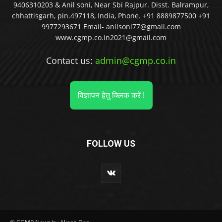
9406310203 & Anil soni, Near Sbi Rajpur. Disst. Balrampur,
chhattisgarh, pin.497118, India, Phone. +91 8889877500 +91
9977293671 Email- anilsoni77@gmail.com
www.cgmp.co.in2021@gmail.com
Contact us:
admin@cgmp.co.in
विज्ञापन हेतु क्लिक करें !
FOLLOW US