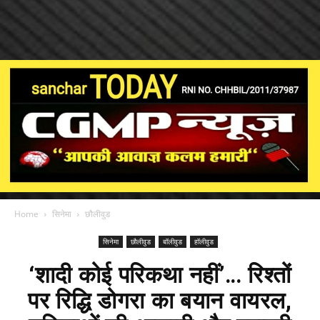
Home
सिनेमा
छौलीवुड
सिनेमा
छौलीवुड
बॉलीवुड
हॉलीवुड
‘शादी कोई परिकथा नहीं’… रिश्तों
पर रिद्धि डोगरा का बयान वायरल,