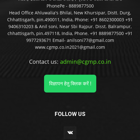
PhonePe - 8889877500
Head Office Ahluwalia's Bhilai, New Khursipar, Distt. Durg,
Chhattisgarh, pin.490011, India, Phone: +91 8602300003 +91
9406310203 & Anil soni, Near Sbi Rajpur. Disst. Balrampur,
chhattisgarh, pin.497118, India, Phone. +91 8889877500 +91
9977293671 Email- anilsoni77@gmail.com
www.cgmp.co.in2021@gmail.com
Contact us:
admin@cgmp.co.in
विज्ञापन हेतु क्लिक करें !
FOLLOW US