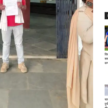
वि
शर्
कप
सा
दुर