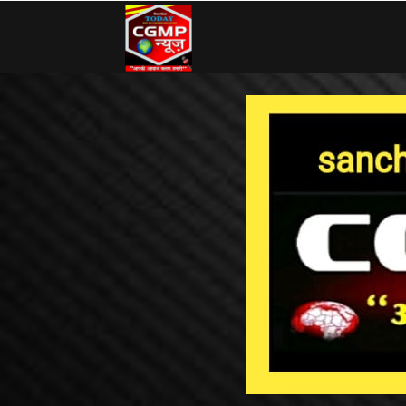
CG
MP
News