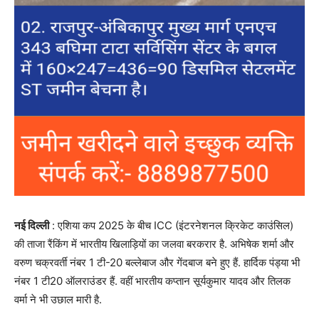
नई दिल्ली
: एश‍िया कप 2025 के बीच ICC (इंटरनेशनल क्रिकेट काउंस‍िल)
की ताजा रैंकिंग में भारतीय ख‍िलाड़‍ियों का जलवा बरकरार है. अभ‍िषेक शर्मा और
वरुण चक्रवर्ती नंबर 1 टी-20 बल्लेबाज और गेंदबाज बने हुए हैं. हार्द‍िक पंड्या भी
नंबर 1 टी20 ऑलराउंडर हैं. वहीं भारतीय कप्तान सूर्यकुमार यादव और त‍िलक
वर्मा ने भी उछाल मारी है.