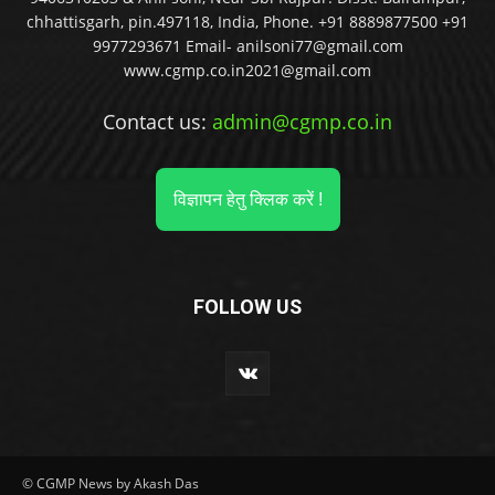
chhattisgarh, pin.497118, India, Phone. +91 8889877500 +91
9977293671 Email- anilsoni77@gmail.com
www.cgmp.co.in2021@gmail.com
Contact us:
admin@cgmp.co.in
विज्ञापन हेतु क्लिक करें !
FOLLOW US
© CGMP News by Akash Das