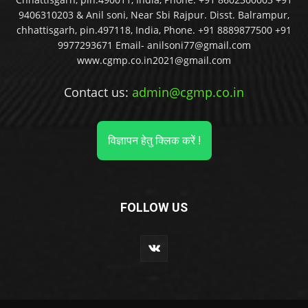
9406310203 & Anil soni, Near Sbi Rajpur. Disst. Balrampur,
chhattisgarh, pin.497118, India, Phone. +91 8889877500 +91
9977293671 Email- anilsoni77@gmail.com
www.cgmp.co.in2021@gmail.com
Contact us:
admin@cgmp.co.in
विज्ञापन हेतु क्लिक करें !
FOLLOW US