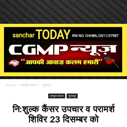
Home
सरगुजा संभाग
सूरजपुर
सरगुजा संभाग
सूरजपुर
नि:शुल्क कैंसर उपचार व परामर्श
शिविर 23 दिसम्बर को