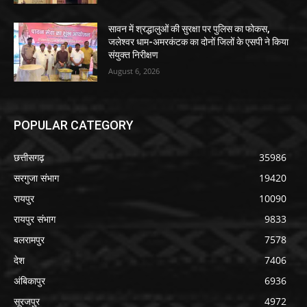
सावन में श्रद्धालुओं की सुरक्षा पर पुलिस का फोकस,
जलेश्वर धाम-अमरकंटक का दोनों जिलों के एसपी ने किया
संयुक्त निरीक्षण
August 6, 2026
POPULAR CATEGORY
छत्तीसगढ़
35986
सरगुजा संभाग
19420
रायपुर
10090
रायपुर संभाग
9833
बलरामपुर
7578
देश
7406
अंबिकापुर
6936
सूरजपुर
4972