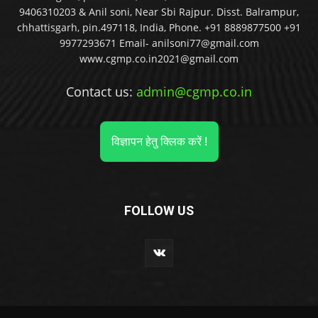
9406310203 & Anil soni, Near Sbi Rajpur. Disst. Balrampur,
chhattisgarh, pin.497118, India, Phone. +91 8889877500 +91
9977293671 Email- anilsoni77@gmail.com
www.cgmp.co.in2021@gmail.com
Contact us:
admin@cgmp.co.in
विज्ञापन हेतु क्लिक करें !
FOLLOW US