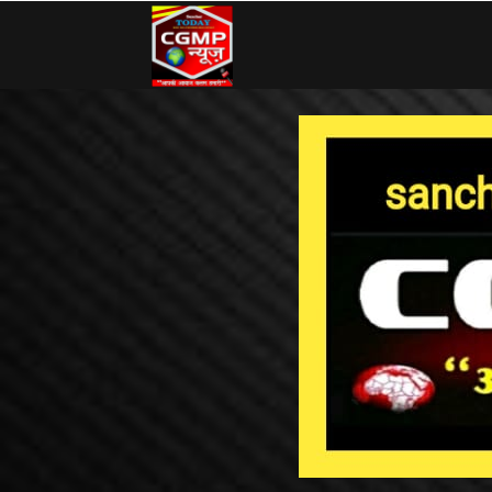
CG
MP
News