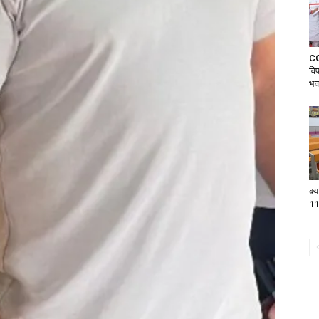
CG 
वि
भव
क्य
11