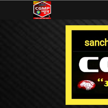
CG
MP
News