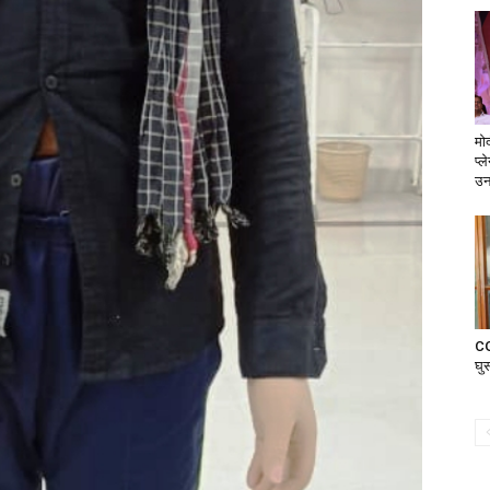
मोद
प्ल
उन
CG
घु