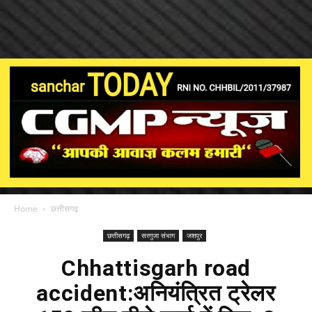
Home
छत्तीसगढ़
छत्तीसगढ़
सरगुजा संभाग
जशपुर
Chhattisgarh road
accident:अनियंत्रित ट्रेलर