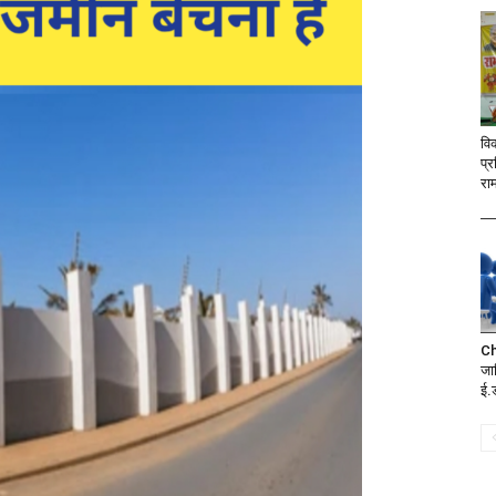
वि
प्र
रा
Ch
जात
ई.ड