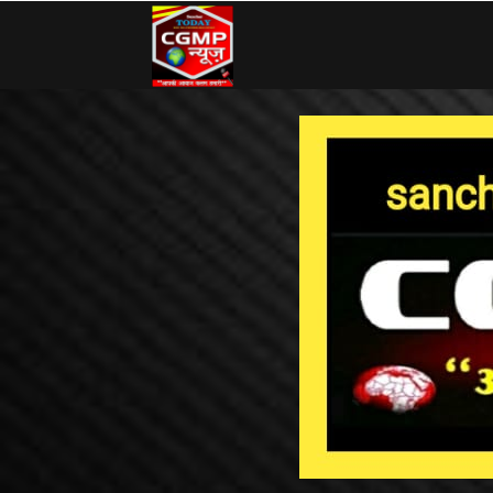
CG
MP
News