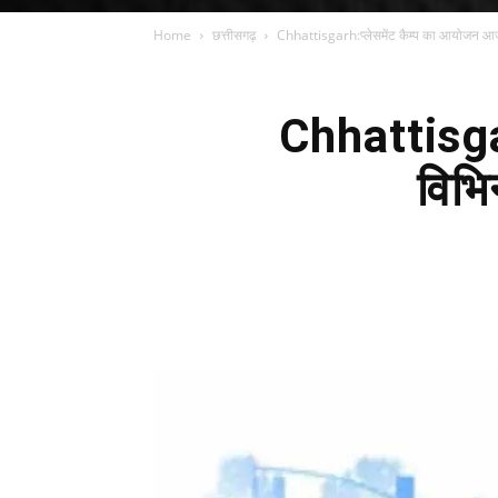
Home
छत्तीसगढ़
Chhattisgarh:प्लेसमेंट कैम्प का आयोजन आज..
Chhattisga
विभि