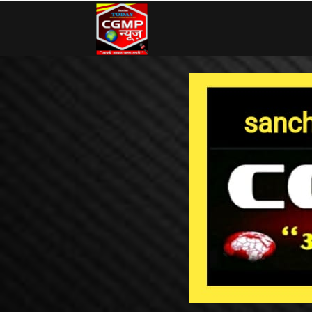
CG
MP
News