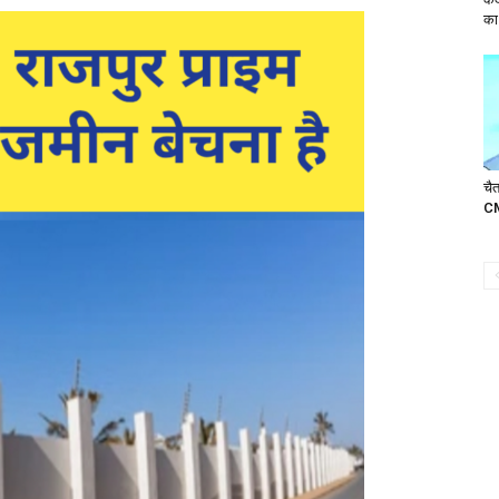
का 
चैत
CM