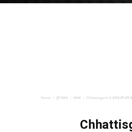
Home
दुर्ग संभाग
कवर्धा
Chhattisgarh: 6 करोड़ की ठगी करने
Chhattisg