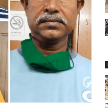
कल
के