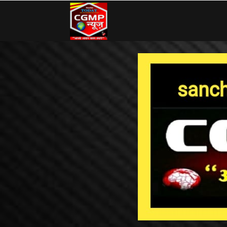
CG
MP
News