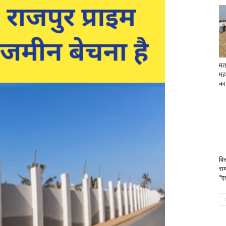
मत
महा
का
वि
रा
“ए