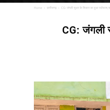
Home
छत्तीसगढ़
CG: जंगली सुअर के शिकार का हुआ पर्दाफाश,च
CG: जंगली स