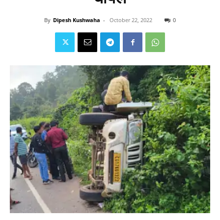
By
Dipesh Kushwaha
-
October 22, 2022
0