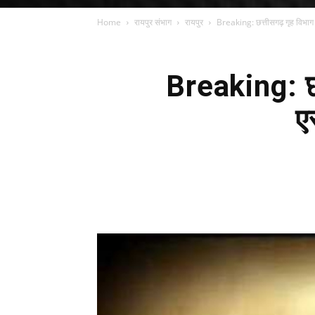
Home
रायपुर संभाग
रायपुर
Breaking: छत्तीसगढ़ गृह विभाग द्
Breaking: छत्
ए