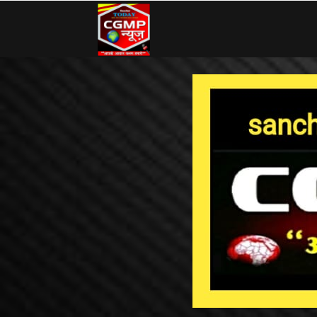
CG
MP
News