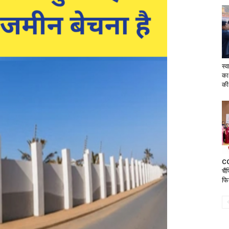
स्व
का
की
CG:
चैं
फि