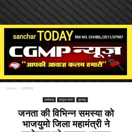
Home
छत्तीसगढ़
छत्तीसगढ़
सरगुजा संभाग
सूरजपुर
जनता की विभिन्न समस्या को
भाजयुमो जिला महामंत्री ने