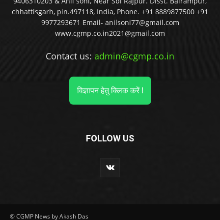
9406310203 & Anil soni, Near Sbi Rajpur. Disst. Balrampur,
chhattisgarh, pin.497118, India, Phone. +91 8889877500 +91
9977293671 Email- anilsoni77@gmail.com
www.cgmp.co.in2021@gmail.com
Contact us:
admin@cgmp.co.in
विज्ञापन हेतु क्लिक करें !
FOLLOW US
© CGMP News by Akash Das