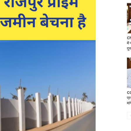
Ch
में
दूस
CG 
प्
मां