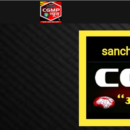
CG
MP
News