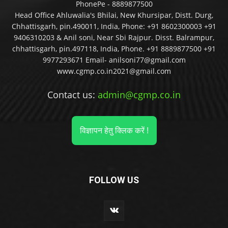
PhonePe - 8889877500
Head Office Ahluwalia's Bhilai, New Khursipar, Distt. Durg,
Chhattisgarh, pin.490011, India, Phone: +91 8602300003 +91
9406310203 & Anil soni, Near Sbi Rajpur. Disst. Balrampur,
chhattisgarh, pin.497118, India, Phone. +91 8889877500 +91
9977293671 Email- anilsoni77@gmail.com
www.cgmp.co.in2021@gmail.com
Contact us:
admin@cgmp.co.in
विज्ञापन हेतु क्लिक करें !
FOLLOW US