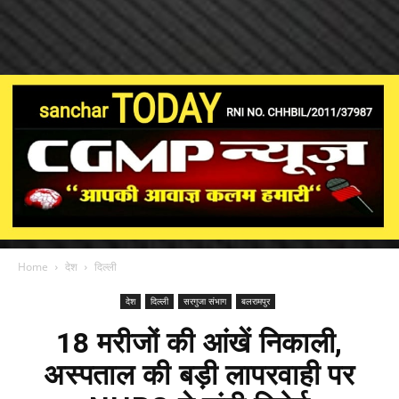
Home
देश
दिल्ली
देश
दिल्ली
सरगुजा संभाग
बलरामपुर
18 मरीजों की आंखें निकाली,
अस्पताल की बड़ी लापरवाही पर