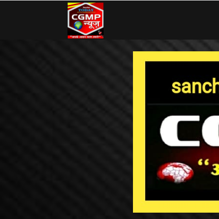
CG
MP
News