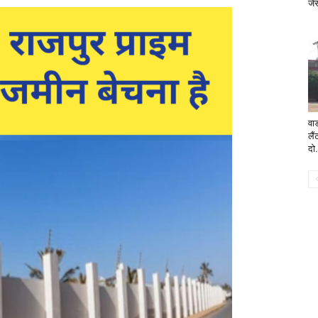
जे
वा
लै
दो.