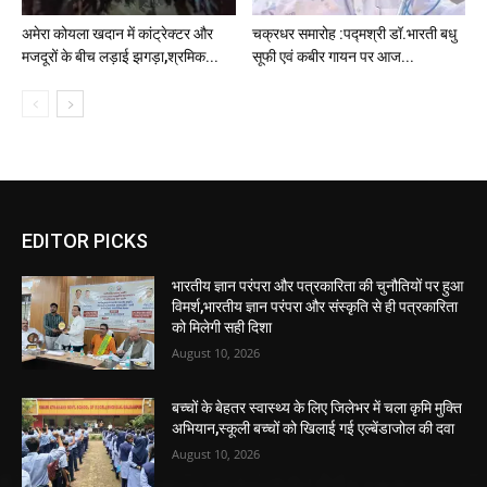
अमेरा कोयला खदान में कांट्रेक्टर और
चक्रधर समारोह :पद्मश्री डॉ.भारती बधु
मजदूरों के बीच लड़ाई झगड़ा,श्रमिक...
सूफी एवं कबीर गायन पर आज...
EDITOR PICKS
भारतीय ज्ञान परंपरा और पत्रकारिता की चुनौतियों पर हुआ
विमर्श,भारतीय ज्ञान परंपरा और संस्कृति से ही पत्रकारिता
को मिलेगी सही दिशा
August 10, 2026
बच्चों के बेहतर स्वास्थ्य के लिए जिलेभर में चला कृमि मुक्ति
अभियान,स्कूली बच्चों को खिलाई गई एल्बेंडाजोल की दवा
August 10, 2026