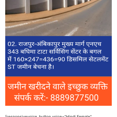
[responsivevoice_button voice="Hindi Female"