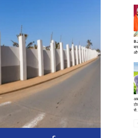
BJ
बा
और
अब
टो
से.