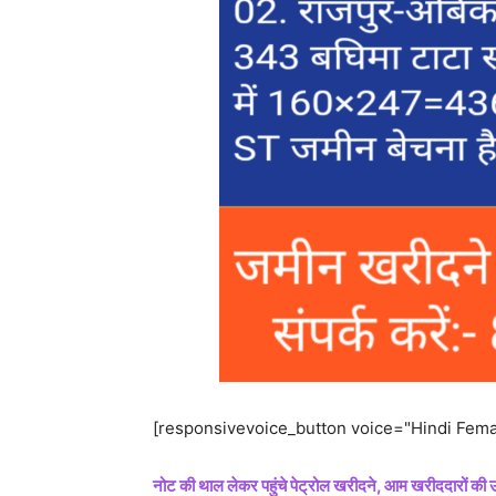
[responsivevoice_button voice="Hindi Femal
नोट की थाल लेकर पहुंचे पेट्रोल खरीदने, आम खरीददारों की