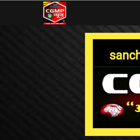
CG
MP
News