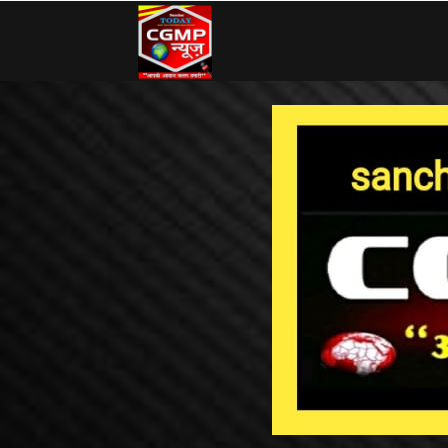
CG
MP
News