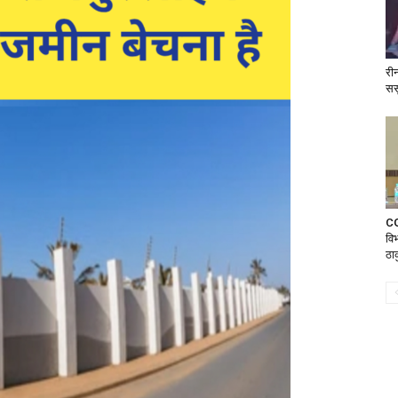
रीन
सस
CG:
वि
ठाक