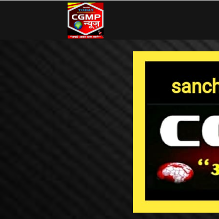
CG
MP
News