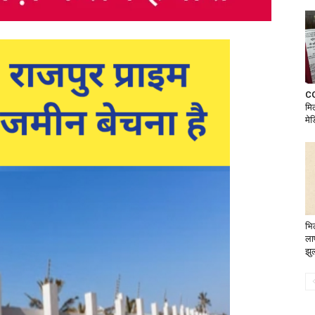
CG
मिल
मे
भिल
ला
झु