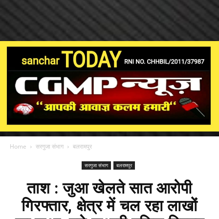
Home
सरगुजा संभाग
बलरामपुर
सरगुजा संभाग
बलरामपुर
ताश : जुआ खेलते सात आरोपी
गिरफ्तार, क्षेत्र में चल रहा लाखों