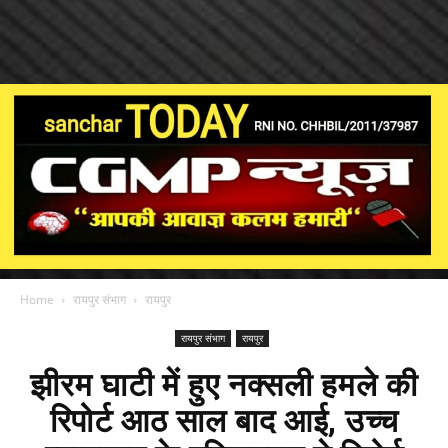
Home
रायपुर संभाग
रायपुर
रायपुर संभाग
रायपुर
झीरम घाटी में हुए नक्सली हमले की
रिपोर्ट आठ साल बाद आई, उच्च