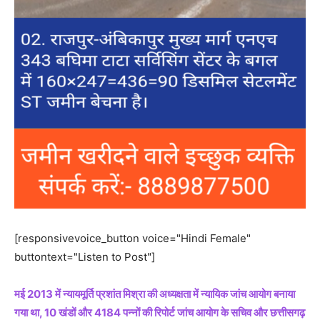
[responsivevoice_button voice="Hindi Female"
buttontext="Listen to Post"]
मई 2013 में न्यायमूर्ति प्रशांत मिश्रा की अध्यक्षता में न्यायिक जांच आयोग बनाया
गया था, 10 खंडों और 4184 पन्नों की रिपोर्ट जांच आयोग के सचिव और छत्तीसगढ़