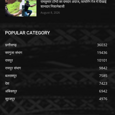
रामकुमार टोप्पो का दमदार अंदाज, फायरिंग रेंज में दिखाई
शानदार निशानेबाजी
August 8, 2026
POPULAR CATEGORY
छत्तीसगढ़
36032
सरगुजा संभाग
19436
रायपुर
10101
रायपुर संभाग
9842
बलरामपुर
7585
देश
7423
अंबिकापुर
6942
सूरजपुर
4976