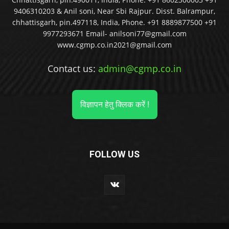
9406310203 & Anil soni, Near Sbi Rajpur. Disst. Balrampur,
chhattisgarh, pin.497118, India, Phone. +91 8889877500 +91
9977293671 Email- anilsoni77@gmail.com
www.cgmp.co.in2021@gmail.com
Contact us:
admin@cgmp.co.in
विज्ञापन हेतु क्लिक करें !
FOLLOW US