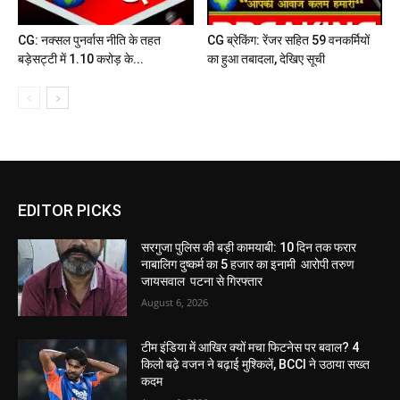
CG: नक्सल पुनर्वास नीति के तहत
CG ब्रेकिंग: रेंजर सहित 59 वनकर्मियों
बड़ेसट्टी में 1.10 करोड़ के...
का हुआ तबादला, देखिए सूची
EDITOR PICKS
सरगुजा पुलिस की बड़ी कामयाबी: 10 दिन तक फरार
नाबालिग दुष्कर्म का 5 हजार का इनामी आरोपी तरुण
जायसवाल पटना से गिरफ्तार
August 6, 2026
टीम इंडिया में आखिर क्यों मचा फिटनेस पर बवाल? 4
किलो बढ़े वजन ने बढ़ाई मुश्किलें, BCCI ने उठाया सख्त
कदम