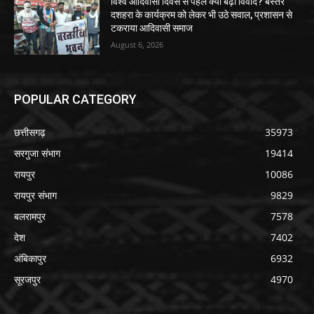
विश्व आदिवासी दिवस से पहले क्यों बढ़ा विवाद? बस्तर
दशहरा के कार्यक्रम को लेकर भी उठे सवाल, प्रशासन से
टकराया आदिवासी समाज
August 6, 2026
POPULAR CATEGORY
छत्तीसगढ़
35973
सरगुजा संभाग
19414
रायपुर
10086
रायपुर संभाग
9829
बलरामपुर
7578
देश
7402
अंबिकापुर
6932
सूरजपुर
4970