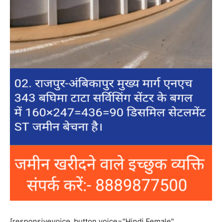
[responsivevoice_button voice="Hindi Female"