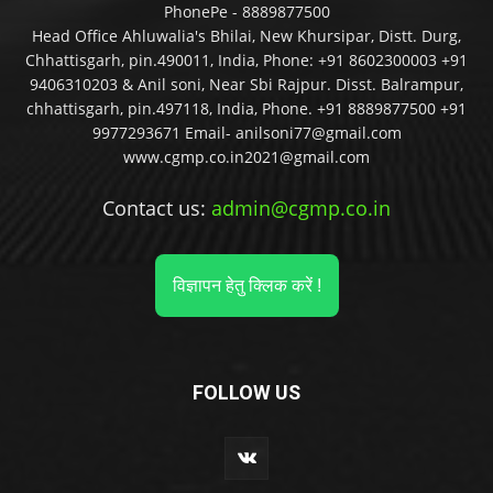
PhonePe - 8889877500
Head Office Ahluwalia's Bhilai, New Khursipar, Distt. Durg,
Chhattisgarh, pin.490011, India, Phone: +91 8602300003 +91
9406310203 & Anil soni, Near Sbi Rajpur. Disst. Balrampur,
chhattisgarh, pin.497118, India, Phone. +91 8889877500 +91
9977293671 Email- anilsoni77@gmail.com
www.cgmp.co.in2021@gmail.com
Contact us:
admin@cgmp.co.in
विज्ञापन हेतु क्लिक करें !
FOLLOW US