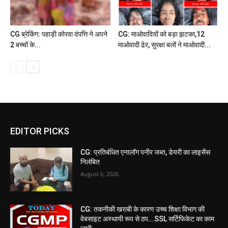
CG ब्रेकिंग: पहाड़ी कोरवा दंपत्ति ने अपने
CG: माओवादियों को बड़ा झटका,12
2 बच्चों के...
माओवादी ढेर, सुरक्षा बलों ने माओवादी...
EDITOR PICKS
CG: प्रतिबंधित एनालॉग पनीर जब्त, डेयरी का लाइसेंस
निलंबित
August 6, 2026
CG: तकनीकी खराबी के कारण उच्च शिक्षा विभाग की
वेबसाइट अस्थायी रूप से ठप...SSL सर्टिफिकेट का काम