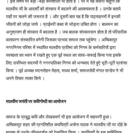
। इस विषय पर बड़ी -बड़ी कार्यशाला भी होती है । पर मैं यह कहना चाहूँगा कि
मालवीय जी के आदर्शों को संस्कार में बदलने की आवश्यकता है । उनके बताये
राहों पर चलने की जरूरत है । और दूसरी बात यह है कि पाठ्यक्रमों में इनकी
जीवनी को जोड़ा जाये । प्राईमरी कक्षा से जोड़ना उचित होगा । बालमन का
अनुश्रवण ही संस्कार में बदलता है । जब बालक संस्कारवान होता है तो परिवारीक
वातावरण संस्कारित बनेगी जिसका प्रभाव समाज तक पहुंचेगा । अम्बिकापुर
नगरनिगम परिषर में स्थापित मालवीय प्रतिमा को निगम के कर्मचारियों द्वारा
स्वच्छता का ध्यान में रखते हुए एक पूर्व स्थल का साफ-सफाई किया गया इसके
लिए उपस्थित सदस्यों ने नगरपालिका निगम को धन्यवाद देते हुऐ भूरी-भूरी प्रशंसा
किया । पूर्व अध्यक्ष मदनमोहन मेहता, माधव शर्मा, समाजसेवी मंगल पान्डेय ने भी
अपने विचार व्यक्त किये ।
मालवीय जयंती पर कविगोष्ठी का आयोजन
समाज के प्रबुद्ध कवि और लेखकवर्ग भी इस आयोजन में सहभागी हुआ।
अम्बिकापुर शहर की प्रगतिशील कवयित्री अर्चना पाठक ने मालवीय जी पर दोहे के
माध्यम से उनके जीवनदर्शन को रेखांकित किया । कवयित्री के इस साहित्यिक