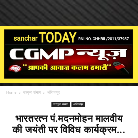
Home
सरगुजा संभाग
अंबिकापुर
सरगुजा संभाग
अंबिकापुर
भारतरत्न पं.मदनमोहन मालवीय
की जयंती पर विविध कार्यक्रम...