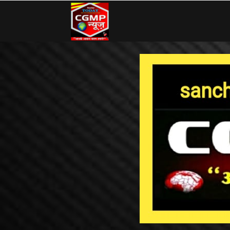
CG
MP
News