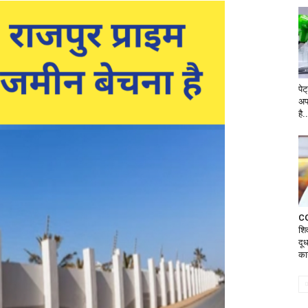
पे
अप
है.
CG
शि
दू
कार