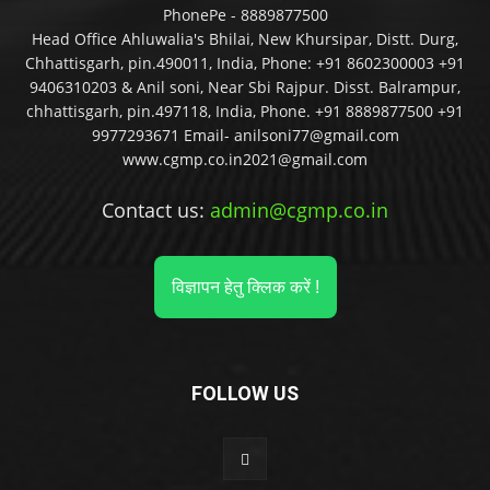
PhonePe - 8889877500
Head Office Ahluwalia's Bhilai, New Khursipar, Distt. Durg,
Chhattisgarh, pin.490011, India, Phone: +91 8602300003 +91
9406310203 & Anil soni, Near Sbi Rajpur. Disst. Balrampur,
chhattisgarh, pin.497118, India, Phone. +91 8889877500 +91
9977293671 Email- anilsoni77@gmail.com
www.cgmp.co.in2021@gmail.com
Contact us:
admin@cgmp.co.in
विज्ञापन हेतु क्लिक करें !
FOLLOW US