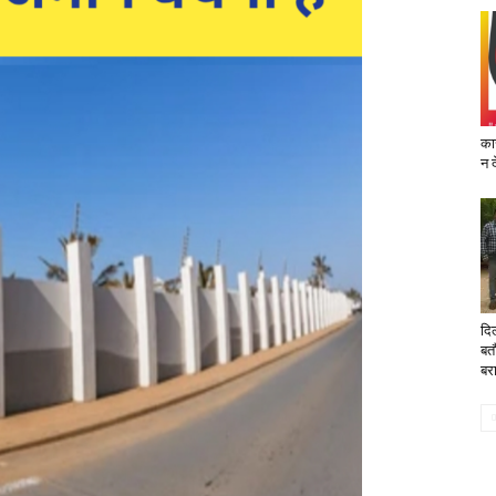
का
न 
दि
बत
बर