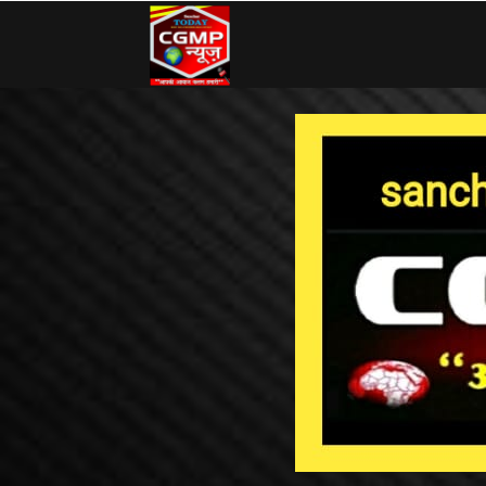
CG
MP
News