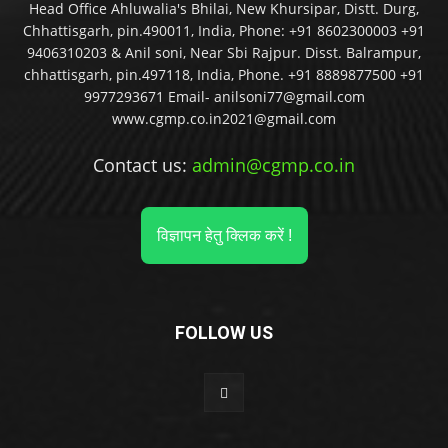
Head Office Ahluwalia's Bhilai, New Khursipar, Distt. Durg,
Chhattisgarh, pin.490011, India, Phone: +91 8602300003 +91
9406310203 & Anil soni, Near Sbi Rajpur. Disst. Balrampur,
chhattisgarh, pin.497118, India, Phone. +91 8889877500 +91
9977293671 Email- anilsoni77@gmail.com
www.cgmp.co.in2021@gmail.com
Contact us:
admin@cgmp.co.in
विज्ञापन हेतु क्लिक करें !
FOLLOW US