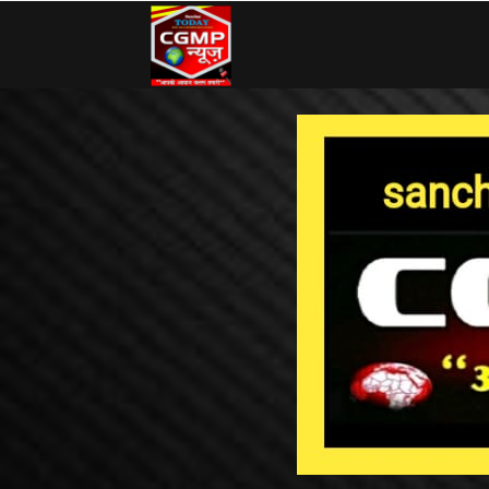
CG
MP
News