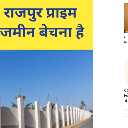
SU
अव्
CG:
नि
यो