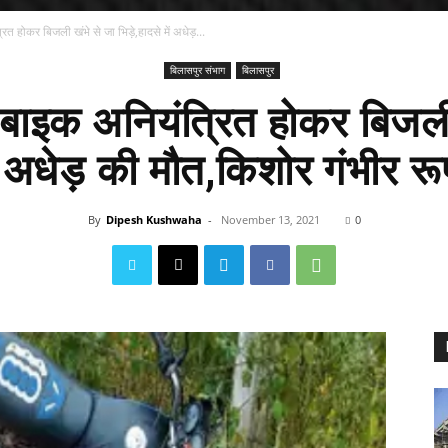
ित होकर बिजली खंभे से जा भिड़े,हादसे में अधेड़...
बिलासपुर संभाग
बिलासपुर
 बाइक अनियंत्रित होकर बिजली
ें अधेड़ की मौत,किशोर गंभीर र
By
Dipesh Kushwaha
-
November 13, 2021
0