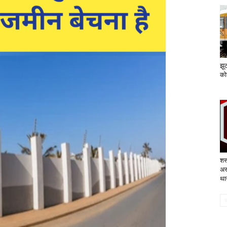
झू
कोर
शस्
अस
थान