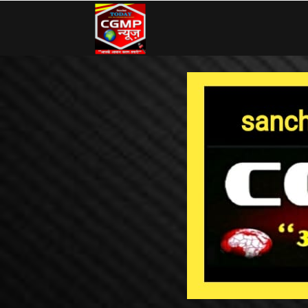
CG
MP
News