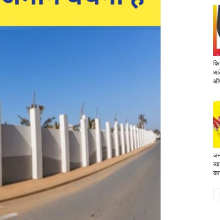
फि
आव
ऑफ
जन
व्
का