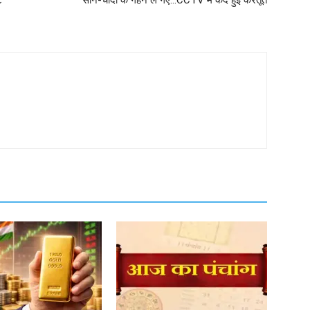
ट
सोने-चांदी के गहने ले गए...CCTV में कैद हुई करतूत