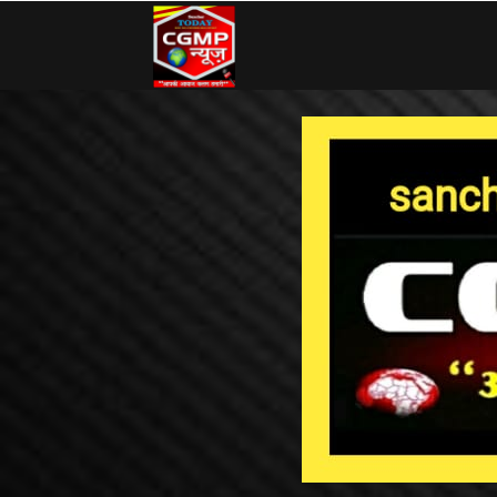
CG
MP
News