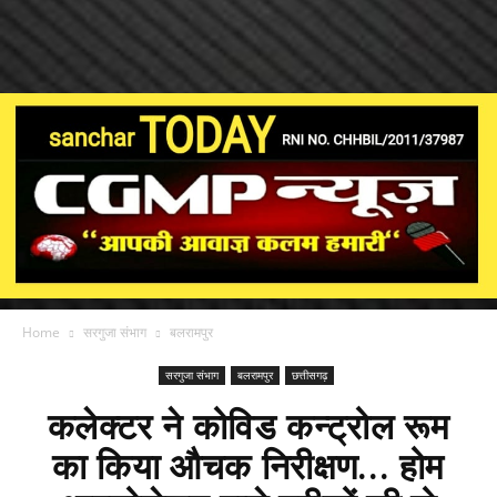
Home
सरगुजा संभाग
बलरामपुर
सरगुजा संभाग
बलरामपुर
छत्तीसगढ़
कलेक्टर ने कोविड कन्ट्रोल रूम
का किया औचक निरीक्षण... होम